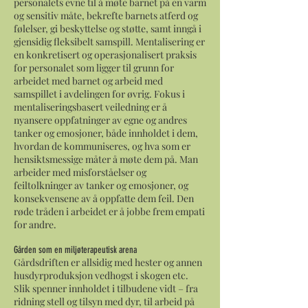
personalets evne til å møte barnet på en varm
og sensitiv måte, bekrefte barnets atferd og
følelser, gi beskyttelse og støtte, samt inngå i
gjensidig fleksibelt samspill. Mentalisering er
en konkretisert og operasjonalisert praksis
for personalet som ligger til grunn for
arbeidet med barnet og arbeid med
samspillet i avdelingen for øvrig. Fokus i
mentaliseringsbasert veiledning er å
nyansere oppfatninger av egne og andres
tanker og emosjoner, både innholdet i dem,
hvordan de kommuniseres, og hva som er
hensiktsmessige måter å møte dem på. Man
arbeider med misforståelser og
feiltolkninger av tanker og emosjoner, og
konsekvensene av å oppfatte dem feil. Den
røde tråden i arbeidet er å jobbe frem empati
for andre.
Gården som en miljøterapeutisk arena
Gårdsdriften er allsidig med hester og annen
husdyrproduksjon vedhogst i skogen etc.
Slik spenner innholdet i tilbudene vidt – fra
ridning stell og tilsyn med dyr, til arbeid på