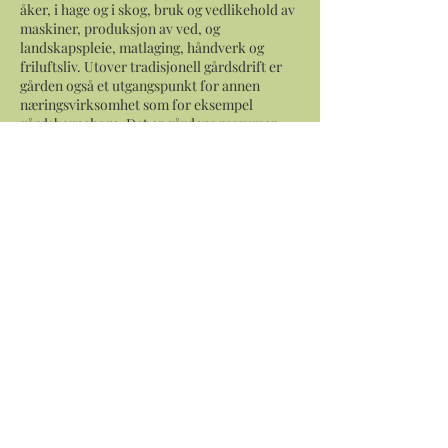
åker, i hage og i skog, bruk og vedlikehold av
maskiner, produksjon av ved, og
landskapspleie, matlaging, håndverk og
friluftsliv. Utover tradisjonell gårdsdrift er
gården også et utgangspunkt for annen
næringsvirksomhet som for eksempel
gårdsbarnehage. Det er gårdens ressurser,
som bygninger, dyr, natur og mennesker, som
danner rammene for tilbudet, hvor
aktiviteten tilpasses den enkelte brukers
behov, ønsker og funksjonsevne.
Dette mangfoldet kan gi allsidig og praktisk
arbeidstrening i et alternativt miljø.
Brukerne er tett på ordinær virksomhet.
Oppgavene oppleves som meningsfylte, hvor
den enkeltes innsats spiller en rolle, samtidig
er oppgavene godt egnet for fleksibel og
individuell tilpasning. Bruker får også
mulighet til å se direkte resultat av arbeidet
de har lagt ned.
Gjennom arbeid og livet på gården kan være
et godt sted for den enkelte å utvikle sitt
talent.