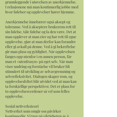
grunnleggende i utøvelsen av anerkjennelse.
I relasjonene må man kontinuerlig jobbe med
hvor følelser og opplevelser hører hjemme.
Anerkjennelse innebærer også aksept og
toleranse. Ved å akseptere brukerens rett til
sin følelse, tåle følelse og la den være. Det at
man opplever at man eier og har rett til egne
opplevelse, gjør at man derfor kan forandre
eller gi avkall på denne. Ved å gi bekreftelse
gir man plass og gyldighet. Når opplevelsen
fanges opp utenfor i en annen person, får
man et «utenfrasyn» på eget selv. Når man
viser undring og forståelse vil bruker bli
stimulert til utvikling av selvavgrensning og
selvrefleksivitet. Dialogen skaper rom, og
opplevelsesfeltet blir utvidet ved at man kan
ta forskjellige perspektiver. Det er plass for
to opplevelsesverdener så vel som felles
opplevelse.
Sosial nettverksteori
Nettverket som omgir oss påvirker
kontinuerlig. Vi tror på viktigheten av å