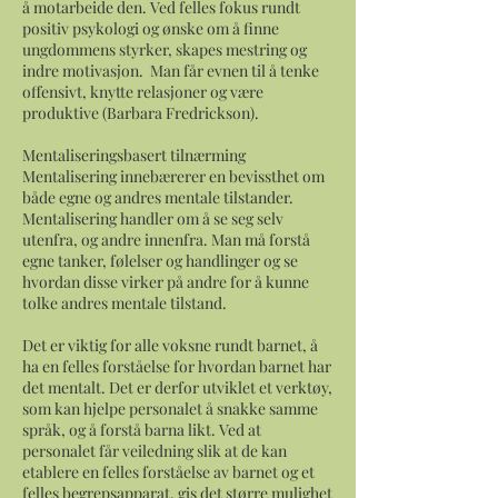
å motarbeide den. Ved felles fokus rundt
positiv psykologi og ønske om å finne
ungdommens styrker, skapes mestring og
indre motivasjon. Man får evnen til å tenke
offensivt, knytte relasjoner og være
produktive (Barbara Fredrickson).
Mentaliseringsbasert tilnærming
Mentalisering innebærerer en bevissthet om
både egne og andres mentale tilstander.
Mentalisering handler om å se seg selv
utenfra, og andre innenfra. Man må forstå
egne tanker, følelser og handlinger og se
hvordan disse virker på andre for å kunne
tolke andres mentale tilstand.
Det er viktig for alle voksne rundt barnet, å
ha en felles forståelse for hvordan barnet har
det mentalt. Det er derfor utviklet et verktøy,
som kan hjelpe personalet å snakke samme
språk, og å forstå barna likt. Ved at
personalet får veiledning slik at de kan
etablere en felles forståelse av barnet og et
felles begrepsapparat, gis det større mulighet