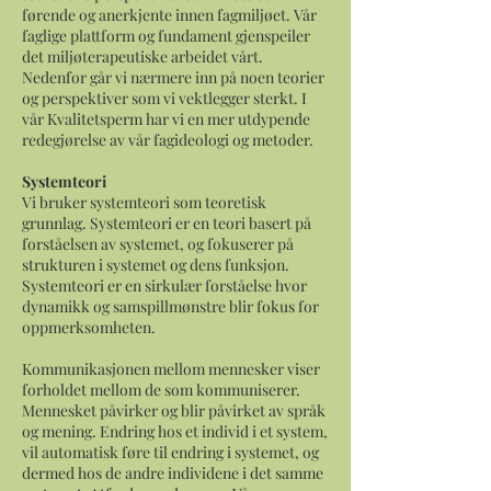
førende og anerkjente innen fagmiljøet. Vår
faglige plattform og fundament gjenspeiler
det miljøterapeutiske arbeidet vårt.
Nedenfor går vi nærmere inn på noen teorier
og perspektiver som vi vektlegger sterkt. I
vår Kvalitetsperm har vi en mer utdypende
redegjørelse av vår fagideologi og metoder.
Systemteori
Vi bruker systemteori som teoretisk
grunnlag. Systemteori er en teori basert på
forståelsen av systemet, og fokuserer på
strukturen i systemet og dens funksjon.
Systemteori er en sirkulær forståelse hvor
dynamikk og samspillmønstre blir fokus for
oppmerksomheten.
Kommunikasjonen mellom mennesker viser
forholdet mellom de som kommuniserer.
Mennesket påvirker og blir påvirket av språk
og mening. Endring hos et individ i et system,
vil automatisk føre til endring i systemet, og
dermed hos de andre individene i det samme