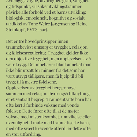
Avhengig av type, alvorlighetsgrad, varighet
og tidspunkt, vil slike utviklingstraumer
påvirke alle forhold ved et barns utvikling;
biologisk, emosjonelt, kognitivt og sosialt
(artikkel av Tone Weire Jørgensen og Heine
Steinkopf, RVTS-sør).
Det er tre hovedprinsipper innen
traumebevisst omsorg er trygghet, relasjon
og følelsesregulering. Trygghet gjelder ikke
den objektive trygghet, men opplevelsen av å
være trygg. Det innebærer blant annet at man
ikke blir utsatt for minner fra det som har
vært utrygt tidligere, men få hjelp til å bli
trygg til å mestre følelsene.
Opplevelsen av trygghet henger nøye
sammen med relasjon, hvor også tilknytning
er et sentralt begrep. Traumeutsatte barn har
ofte lært å forbinde voksne med vonde
følelser. Dette fører ofte til at de møter
voksne med mistenksomhet, unnvikelse eller
uvennlighet. I møte med traumatiserte barn,
med ofte svært krevende atferd, er dette ofte
en stor utfordring.