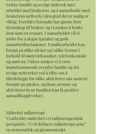
trekke familie og øvrige nettverk inn i
arbeidet med brukeren, og å samarbeide med
brukerens nettverk i den grad det er mulig er
viktig. Foreldre/foresatte har gjerne best
kjennskap til bruker, og vi ønsker å bruke
dem som en ressurs. I samarbeidet vil vi
jobbe for å skape åpenhet og gode
samarbeidsrelasjoner. Familiearbeidet kan
foregå på ulike nivåer og i ulike former i
forhold til møtevirksomhet, telefonkontakt
og samvær. Videre ønsker vi å være
imøtekommende ovenfor familie og det
øvrige nettverket ved å tilby oss å
tilrettelegge for ulike aktiviteter når samvær
foregår på gården, og finne arenaer og
aktiviteter hvor familien kan få positive
samspillopplevelser.
Målrettet miljøterapi
Vi arbeider målrettet i et miljøterapeutisk
perspektiv. Vi vil definere miljøterapi som:”
en systematisk og gjennomtenkt