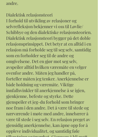
andre.
Dialektisk relasjonsteori
I forhold til utvikling av relasjoner og
selvrefleksjon bekjenner vi oss til Løvlie/
Schibbye og den dialektiske relasjonsteorien.
Dialektisk relasjonsteori bygger på det doble
relasjonsprinsippet. Det betyr at en alltid i en
relasjon må forholde seg til seg selv, samtidig
som en forholder seg til de andre og
omgivelsene. Det en gjør mot seg selv,
avspeiler alltid hvilken væremåte en velger
ovenfor andre. Måten jeg handler på,
forteller måten jeg tenker. Anerkjennelse er
både holdning og væremåte. Viktige
innfallsvinkler til anerkjennelse å se igjen,
gjenkjenne, befeste og styrke. Dette
gjenspeiler et jeg-du forhold som bringer
noe fram i den andre. Det å være til stede og
nærværende i møte med andre, innebærer å
være til stede i seg selv. En relasjon preget av
gjensidig anerkjennelse, kan åpne opp for å
oppleve individualitet, og samtidig føle
tilknytning og trygghet. Gjennom å bli møtt