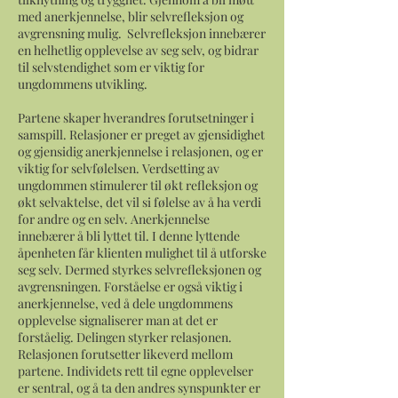
med anerkjennelse, blir selvrefleksjon og
avgrensning mulig. Selvrefleksjon innebærer
en helhetlig opplevelse av seg selv, og bidrar
til selvstendighet som er viktig for
ungdommens utvikling.
Partene skaper hverandres forutsetninger i
samspill. Relasjoner er preget av gjensidighet
og gjensidig anerkjennelse i relasjonen, og er
viktig for selvfølelsen. Verdsetting av
ungdommen stimulerer til økt refleksjon og
økt selvaktelse, det vil si følelse av å ha verdi
for andre og en selv. Anerkjennelse
innebærer å bli lyttet til. I denne lyttende
åpenheten får klienten mulighet til å utforske
seg selv. Dermed styrkes selvrefleksjonen og
avgrensningen. Forståelse er også viktig i
anerkjennelse, ved å dele ungdommens
opplevelse signaliserer man at det er
forståelig. Delingen styrker relasjonen.
Relasjonen forutsetter likeverd mellom
partene. Individets rett til egne opplevelser
er sentral, og å ta den andres synspunkter er