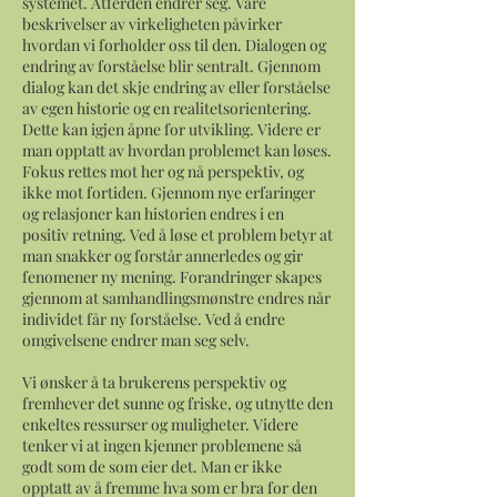
systemet. Atferden endrer seg. Våre
beskrivelser av virkeligheten påvirker
hvordan vi forholder oss til den. Dialogen og
endring av forståelse blir sentralt. Gjennom
dialog kan det skje endring av eller forståelse
av egen historie og en realitetsorientering.
Dette kan igjen åpne for utvikling. Videre er
man opptatt av hvordan problemet kan løses.
Fokus rettes mot her og nå perspektiv, og
ikke mot fortiden. Gjennom nye erfaringer
og relasjoner kan historien endres i en
positiv retning. Ved å løse et problem betyr at
man snakker og forstår annerledes og gir
fenomener ny mening. Forandringer skapes
gjennom at samhandlingsmønstre endres når
individet får ny forståelse. Ved å endre
omgivelsene endrer man seg selv.
Vi ønsker å ta brukerens perspektiv og
fremhever det sunne og friske, og utnytte den
enkeltes ressurser og muligheter. Videre
tenker vi at ingen kjenner problemene så
godt som de som eier det. Man er ikke
opptatt av å fremme hva som er bra for den