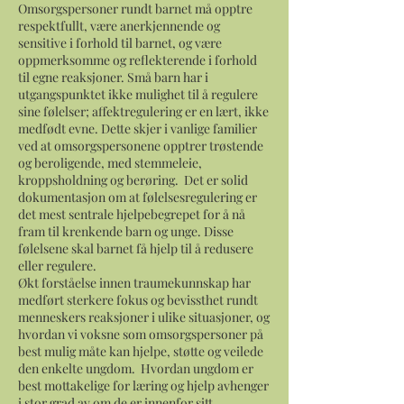
Omsorgspersoner rundt barnet må opptre
respektfullt, være anerkjennende og
sensitive i forhold til barnet, og være
oppmerksomme og reflekterende i forhold
til egne reaksjoner. Små barn har i
utgangspunktet ikke mulighet til å regulere
sine følelser; affektregulering er en lært, ikke
medfødt evne. Dette skjer i vanlige familier
ved at omsorgspersonene opptrer trøstende
og beroligende, med stemmeleie,
kroppsholdning og berøring. Det er solid
dokumentasjon om at følelsesregulering er
det mest sentrale hjelpebegrepet for å nå
fram til krenkende barn og unge. Disse
følelsene skal barnet få hjelp til å redusere
eller regulere.
Økt forståelse innen traumekunnskap har
medført sterkere fokus og bevissthet rundt
menneskers reaksjoner i ulike situasjoner, og
hvordan vi voksne som omsorgspersoner på
best mulig måte kan hjelpe, støtte og veilede
den enkelte ungdom. Hvordan ungdom er
best mottakelige for læring og hjelp avhenger
i stor grad av om de er innenfor sitt