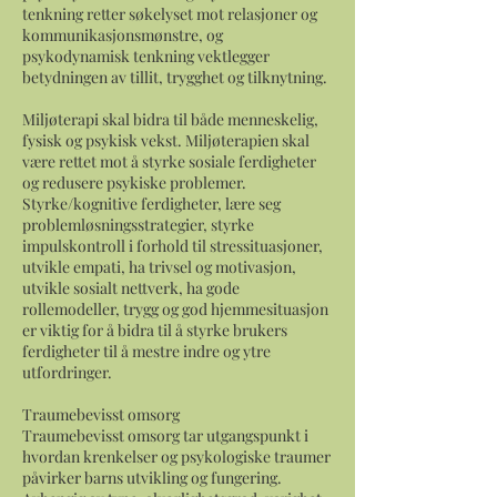
tenkning retter søkelyset mot relasjoner og
kommunikasjonsmønstre, og
psykodynamisk tenkning vektlegger
betydningen av tillit, trygghet og tilknytning.
Miljøterapi skal bidra til både menneskelig,
fysisk og psykisk vekst. Miljøterapien skal
være rettet mot å styrke sosiale ferdigheter
og redusere psykiske problemer.
Styrke/kognitive ferdigheter, lære seg
problemløsningsstrategier, styrke
impulskontroll i forhold til stressituasjoner,
utvikle empati, ha trivsel og motivasjon,
utvikle sosialt nettverk, ha gode
rollemodeller, trygg og god hjemmesituasjon
er viktig for å bidra til å styrke brukers
ferdigheter til å mestre indre og ytre
utfordringer.
Traumebevisst omsorg
Traumebevisst omsorg tar utgangspunkt i
hvordan krenkelser og psykologiske traumer
påvirker barns utvikling og fungering.