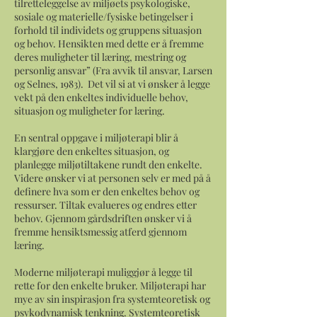
tilretteleggelse av miljøets psykologiske,
sosiale og materielle/fysiske betingelser i
forhold til individets og gruppens situasjon
og behov. Hensikten med dette er å fremme
deres muligheter til læring, mestring og
personlig ansvar” (Fra avvik til ansvar, Larsen
og Selnes, 1983). Det vil si at vi ønsker å legge
vekt på den enkeltes individuelle behov,
situasjon og muligheter for læring.
En sentral oppgave i miljøterapi blir å
klargjøre den enkeltes situasjon, og
planlegge miljøtiltakene rundt den enkelte.
Videre ønsker vi at personen selv er med på å
definere hva som er den enkeltes behov og
ressurser. Tiltak evalueres og endres etter
behov. Gjennom gårdsdriften ønsker vi å
fremme hensiktsmessig atferd gjennom
læring.
Moderne miljøterapi muliggjør å legge til
rette for den enkelte bruker. Miljøterapi har
mye av sin inspirasjon fra systemteoretisk og
psykodynamisk tenkning. Systemteoretisk